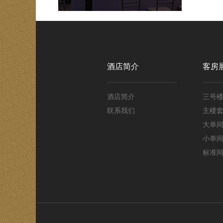
酒店简介
客房
酒店简介
三号
联系我们
主楼
大单
小单
标准