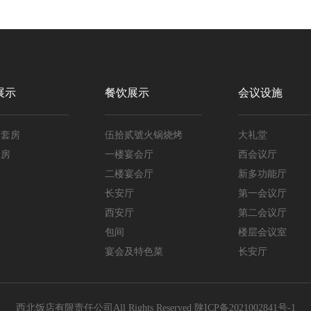
展示
餐饮展示
会议设施
楼套房
伍拾贰號火锅烧烤
大礼堂
套房
一楼宴会厅
西会议厅
间
二楼宴会厅
新多功能厅
间
长安厅
第一会议厅
间
西安厅
第二会议厅
包间
楼层会议室
宴会及特色菜
长安厅
西北饭店有限责任公司
All Rights Reserved
陕ICP备2021002841号-1