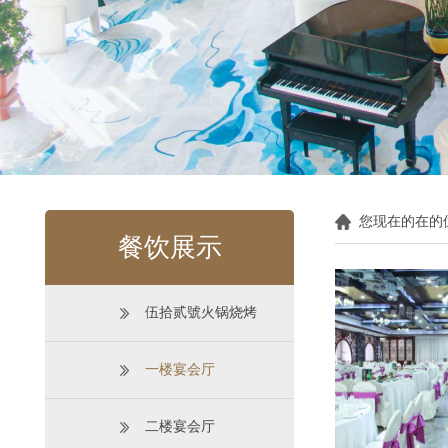
您现在的在的
餐饮展示
伍拾贰號火锅烧烤
一楼宴会厅
二楼宴会厅