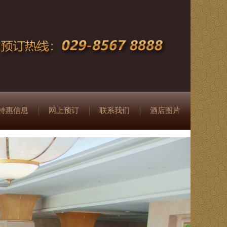
特惠信息
网上预订
联系我们
酒店图片