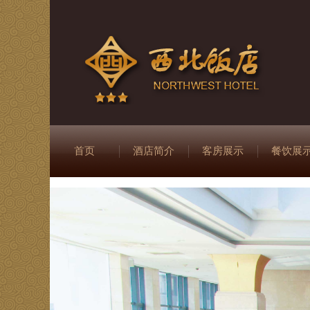
首页
酒店简介
客房展示
餐饮展