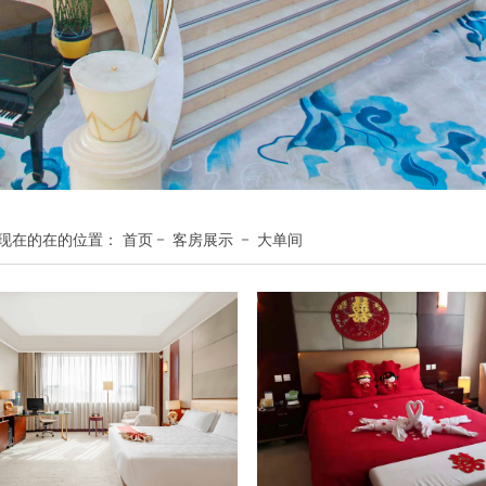
－
－
现在的在的位置：
首页
客房展示
大单间