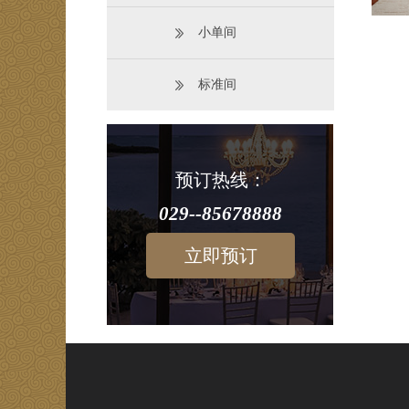
小单间
标准间
预订热线：
029--85678888
立即预订